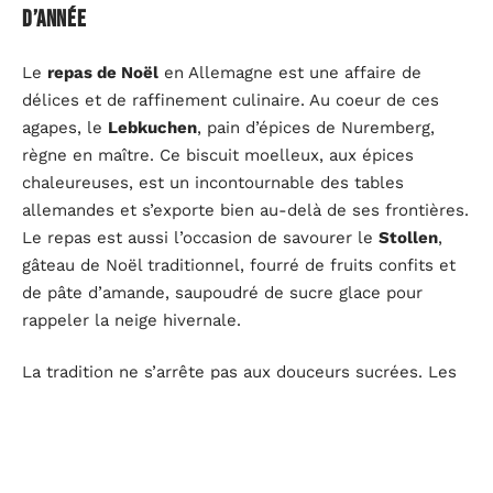
d’année
Le
repas de Noël
en Allemagne est une affaire de
délices et de raffinement culinaire. Au coeur de ces
agapes, le
Lebkuchen
, pain d’épices de Nuremberg,
règne en maître. Ce biscuit moelleux, aux épices
chaleureuses, est un incontournable des tables
allemandes et s’exporte bien au-delà de ses frontières.
Le repas est aussi l’occasion de savourer le
Stollen
,
gâteau de Noël traditionnel, fourré de fruits confits et
de pâte d’amande, saupoudré de sucre glace pour
rappeler la neige hivernale.
La tradition ne s’arrête pas aux douceurs sucrées. Les
Allemands accordent une place de choix à la variété
des
Plätzchen
, petits biscuits qui se déclinent en
amande, en pain d’épices ou encore en sablé, chacun
décoré avec soin. Ces biscuits, souvent préparés en