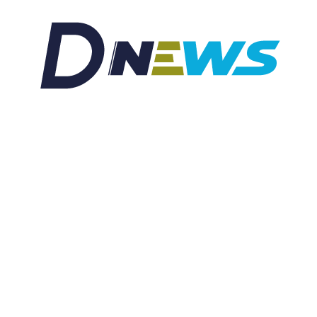
ssement
Habitat
Habiter
IT
Médecine