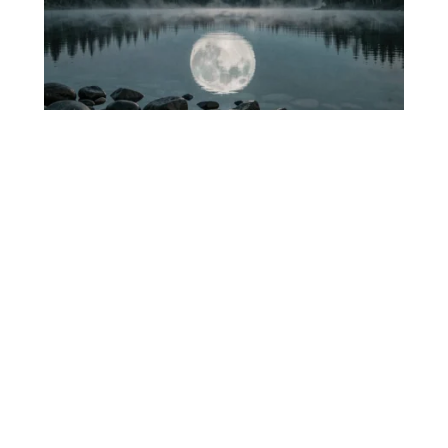
Pourquoi les jours de Pleine
lune fascinent autant depuis des
siècles ?
La pleine lune correspond au moment où le Soleil, la
Terre et la Lune sont alignés,
…
7 août 2026
BUSINESS