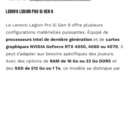
Lenovo Legion Pro 5i Gen 9
Le Lenovo Legion Pro 5i Gen 9 offre plusieurs
configurations matérielles puissantes. Équipé de
processeurs Intel de dernière génération
et de
cartes
graphiques NVIDIA GeForce RTX 4050, 4060 ou 4070
, il
peut s’adapter aux besoins spécifiques des joueurs.
Avec des options de
RAM de 16 Go ou 32 Go DDR5
et
des
SSD de 512 Go ou 1 To
, ce modèle se distingue par
sa flexibilité et ses performances élevées.
Asus TUF Gaming F16
Pour les gamers au budget plus limité, l’Asus TUF
Gaming F16 représente une option abordable sans
sacrifier les performances. Doté d’un
processeur Intel
Core i7 13650HX
et d’une
carte graphique NVIDIA