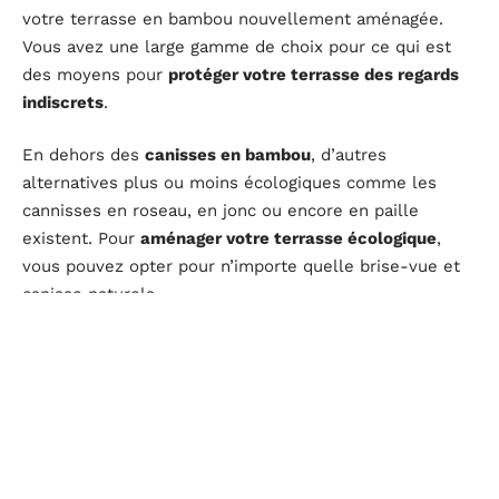
votre terrasse en bambou nouvellement aménagée.
Vous avez une large gamme de choix pour ce qui est
des moyens pour
protéger votre terrasse des regards
indiscrets
.
En dehors des
canisses en bambou
, d’autres
alternatives plus ou moins écologiques comme les
cannisses en roseau, en jonc ou encore en paille
existent. Pour
aménager votre terrasse écologique
,
vous pouvez opter pour n’importe quelle brise-vue et
canisse naturels.
Végétaliser sa terrasse en bambou écologique
Les plantes apportent toujours une
touche de fraîcheur
à la terrasse
qu’elles soient conçues pour créer de
l’ombrage ou juste pour faire office de décoration et/ou
d’occultation. En principe, pour un jardin écologique, on