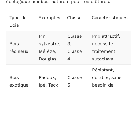
écologique aux bois naturels pour les clôtures.
Type de
Exemples
Classe
Caractéristiques
Bois
Pin
Classe
Prix attractif,
Bois
sylvestre,
3,
nécessite
résineux
Mélèze,
Classe
traitement
Douglas
4
autoclave
Résistant,
Bois
Padouk,
Classe
durable, sans
exotique
Ipé, Teck
5
besoin de
traitement
Ne
Éco-matériau,
Bois
Non
s’applique
ultra-résistant,
composite
classifié
pas
faible entretien