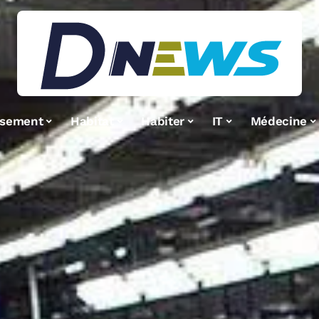
ssement
Habitat
Habiter
IT
Médecine