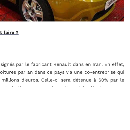
 faire ?
signés par le fabricant Renault dans en Iran. En effet,
voitures par an dans ce pays via une co-entreprise qui
0 millions d’euros. Celle-ci sera détenue à 60% par le
organisation pour la rénovation et le développement
accord d’une valeur de 660 millions d’euros prévoit la
re l’usine de moteurs qui est prévu en septembre 2016,
000 unités par an sera mise en place.