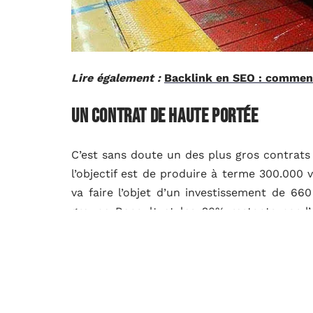
Lire également :
Backlink en SEO : comment
Un contrat de haute portée
C’est sans doute un des plus gros contrats 
l’objectif est de produire à terme 300.000 
va faire l’objet d’un investissement de 66
groupe Renault et les 20% restants par l’
industriel, un organisme public iranien.
Il faut dire que la première phase de cet 
production de 150.000 voitures par an. Out
une usine de moteurs d’une capacité de 150.